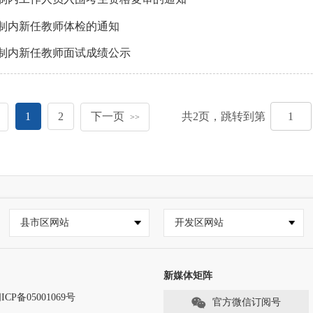
编制内新任教师体检的通知
编制内新任教师面试成绩公示
1
2
下一页
共
2
页，跳转到第
>>
县市区网站
开发区网站
新媒体矩阵
ICP备05001069号
官方微信订阅号