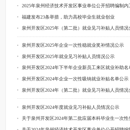
2025年泉州经济技术开发区事业单位公开招聘编制
福建发布23条举措，助力高校毕业生就业创业
泉州开发区2025年（第二批）就业见习补贴人员情况
泉州开发区2025年企业一次性稳就业奖补情况公示
泉州开发区2025年就业见习补贴人员情况公示
泉州开发区2024年下半年企业新员工来区就业补助名
泉州开发区2024年企业一次性吸纳就业补贴名单公示
泉州开发区2024年（第二批）就业见习补贴人员情况
泉州开发区2024年度就业见习补贴人员情况公示
关于泉州开发区2024年第二批应届本科毕业生一次
关于2024年泉州经济技术开发区事业单位公开招聘