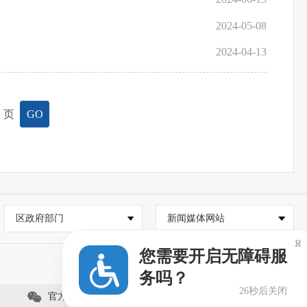
2024-05-08
2024-04-13
页
GO
区政府部门
新闻媒体网站

您需要开启无障碍服
务吗？
26秒后关闭
官方微信服务号