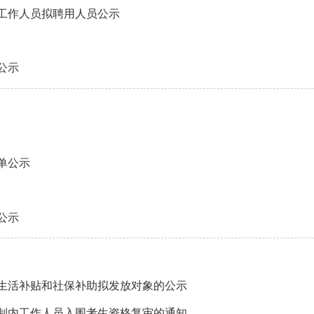
内工作人员拟聘用人员公示
公示
单公示
公示
性生活补贴和社保补助拟发放对象的公示
编制内工作人员入围考生资格复审的通知