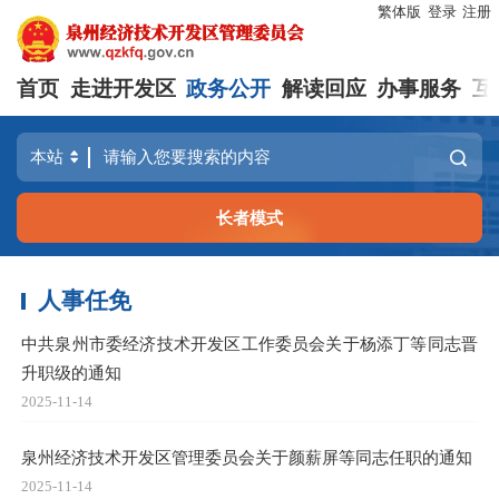
繁体版
登录
注册
首页
走进开发区
政务公开
解读回应
办事服务
互
长者模式
人事任免
中共泉州市委经济技术开发区工作委员会关于杨添丁等同志晋
升职级的通知
2025-11-14
泉州经济技术开发区管理委员会关于颜薪屏等同志任职的通知
2025-11-14