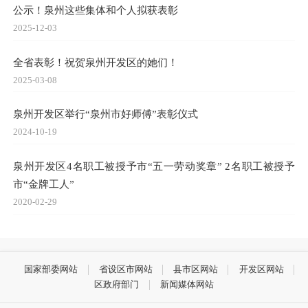
公示！泉州这些集体和个人拟获表彰
2025-12-03
全省表彰！祝贺泉州开发区的她们！
2025-03-08
泉州开发区举行“泉州市好师傅”表彰仪式
2024-10-19
泉州开发区4名职工被授予市“五一劳动奖章” 2名职工被授予
市“金牌工人”
2020-02-29
国家部委网站
省设区市网站
县市区网站
开发区网站
区政府部门
新闻媒体网站