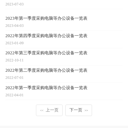
2023-07-03
2023年第一季度采购电脑等办公设备一览表
2023-04-03
2022年第四季度采购电脑等办公设备一览表
2023-01-09
2022年第三季度采购电脑等办公设备一览表
2022-10-11
2022年第二季度采购电脑等办公设备一览表
2022-07-01
2022年第一季度采购电脑等办公设备一览表
2022-04-01
上一页
下一页
<<
>>