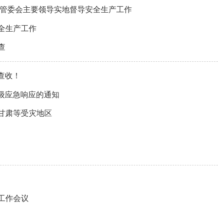
区管委会主要领导实地督导安全生产工作
全生产工作
查
查收！
级应急响应的通知
、甘肃等受灾地区
工作会议