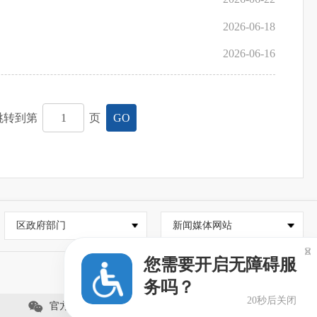
2026-06-18
2026-06-16
跳转到第
页
GO
区政府部门
新闻媒体网站

您需要开启无障碍服
务吗？
20秒后关闭
官方微信服务号