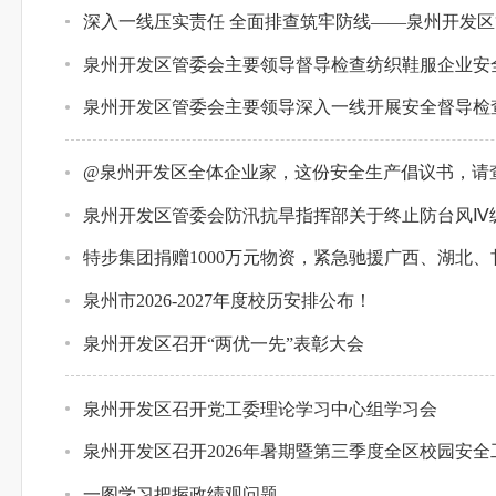
深入一线压实责任 全面排查筑牢防线——泉州开发
泉州开发区管委会主要领导督导检查纺织鞋服企业安
泉州开发区管委会主要领导深入一线开展安全督导检
@泉州开发区全体企业家，这份安全生产倡议书，请
泉州开发区管委会防汛抗旱指挥部关于终止防台风Ⅳ
特步集团捐赠1000万元物资，紧急驰援广西、湖北
泉州市2026-2027年度校历安排公布！
泉州开发区召开“两优一先”表彰大会
泉州开发区召开党工委理论学习中心组学习会
泉州开发区召开2026年暑期暨第三季度全区校园安全
一图学习把握政绩观问题