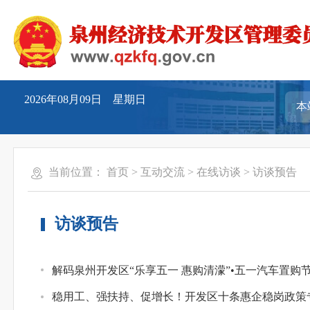
2026年08月09日 星期日
当前位置：
首页
>
互动交流
>
在线访谈
>
访谈预告
访谈预告
解码泉州开发区“乐享五一 惠购清濛”•五一汽车置购
稳用工、强扶持、促增长！开发区十条惠企稳岗政策