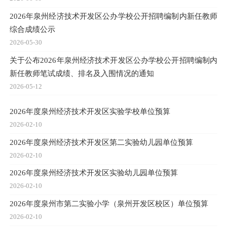
2026年泉州经济技术开发区公办学校公开招聘编制内新任教师
综合成绩公示
2026-05-30
关于公布2026年泉州经济技术开发区公办学校公开招聘编制内
新任教师笔试成绩、排名及入围情况的通知
2026-05-12
2026年度泉州经济技术开发区实验学校单位预算
2026-02-10
2026年度泉州经济技术开发区第二实验幼儿园单位预算
2026-02-10
2026年度泉州经济技术开发区实验幼儿园单位预算
2026-02-10
2026年度泉州市第二实验小学（泉州开发区校区）单位预算
2026-02-10