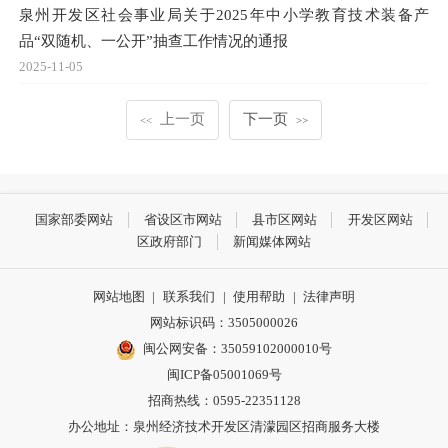
泉州开发区社会事业局关于2025年中小学教育技术装备产
品“双随机、一公开”抽查工作情况的通报
2025-11-05
上一页
下一页
<<
>>
国家部委网站
省设区市网站
县市区网站
开发区网站
区政府部门
新闻媒体网站
网站地图
|
联系我们
|
使用帮助
|
法律声明
网站标识码：3505000026
闽公网安备：35059102000010号
闽ICP备05001069号
招商热线：0595-22351128
办公地址：泉州经济技术开发区清濛园区招商服务大楼