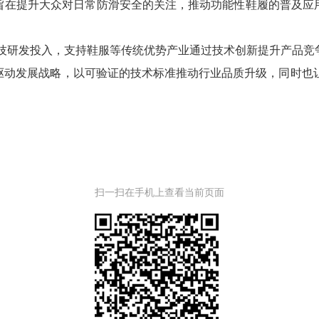
合作旨在提升大众对日常防滑安全的关注，推动功能性鞋履的普及
研发投入，支持鞋服等传统优势产业通过技术创新提升产品竞争
动发展战略，以可验证的技术标准推动行业品质升级，同时也让
扫一扫在手机上查看当前页面