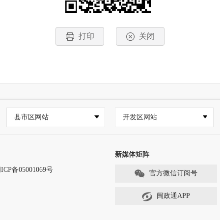
打印
关闭
县市区网站
开发区网站
新媒体矩阵
ICP备05001069号
官方微信订阅号
闽政通APP