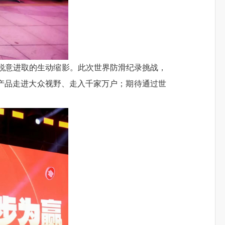
意进取的生动缩影。此次世界防滑纪录挑战，
产品走进大众视野、走入千家万户；期待通过世