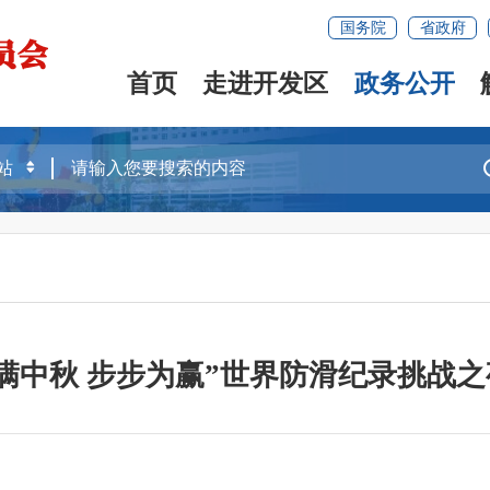
国务院
省政府
首页
走进开发区
政务公开
满中秋 步步为赢”世界防滑纪录挑战