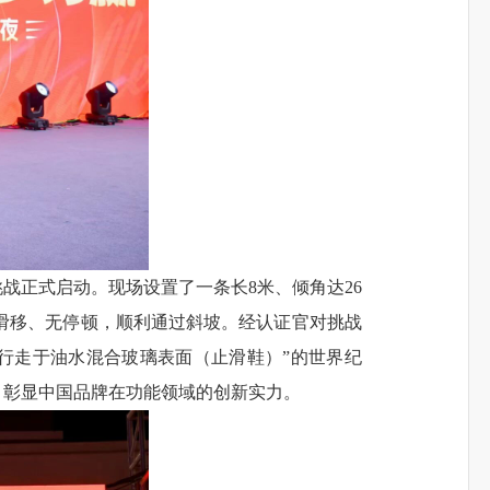
正式启动。现场设置了一条长8米、倾角达26
滑移、无停顿，顺利通过斜坡。经认证官对挑战
行走于油水混合玻璃表面（止滑鞋）”的世界纪
，彰显中国品牌在功能领域的创新实力。