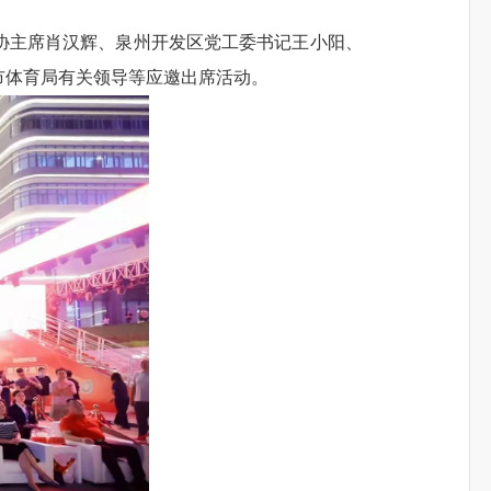
协主席肖汉辉、泉州开发区党工委书记王小阳、
市体育局有关领导等应邀出席活动。