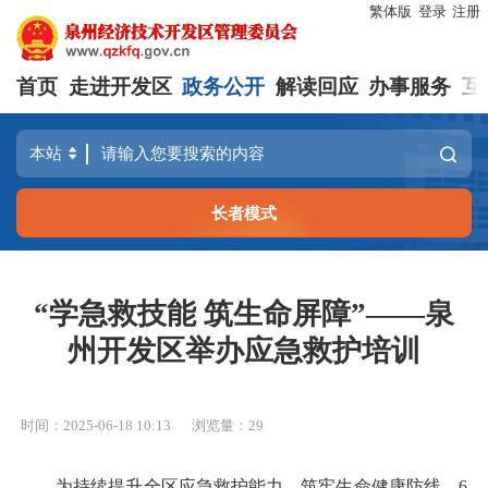
繁体版
登录
注册
首页
走进开发区
政务公开
解读回应
办事服务
互
长者模式
“学急救技能 筑生命屏障”——泉
州开发区举办应急救护培训
时间：2025-06-18 10:13
浏览量：
29
为持续提升全区应急救护能力，筑牢生命健康防线，6