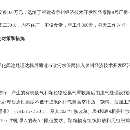
资100万元，选址于福建省泉州经济技术开发区华泰路8号厂
职工30人，均不住厂，不设食堂，
年工作
300
天，
每天
工作8小时
的对策和措施
化粪池处理达标后通过市政污水管网排入泉州经济技术开发区
进行，产生的有机废气和颗粒物
经集气罩收集后
由废气处理设施
化处理后
通过
高度不低于15米的排气筒
高空
排放
。刻楦、后加工
（GB31572-2015，及其2024年修改单）表
4
和表9
相关排放
019）中附录A的表A.1限值要求。颗粒物
有组织排放和无组织