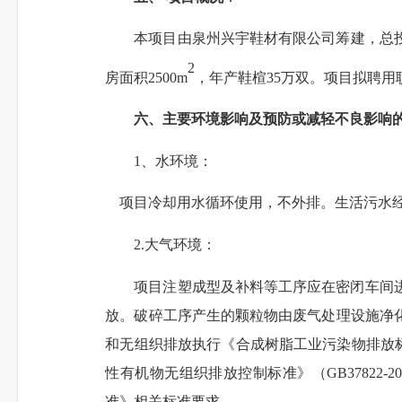
本
项目由泉州兴宇鞋材有限公司筹建，总投
2
房面积2500m
，
年产鞋楦35万双。项目拟聘用
六、主要环境影响及预防或减轻不良影响
1、水环境：
项目冷却用水循环使用，不外排。生活污水经
2.大气环境：
项目注塑成型及补料等工序应在密闭车间
放
。破碎工序产生的颗粒物
由废气处理设施
净
和
无组织排放
执行
《合成树脂工业污染物排放标准》
性有机物无组织排放控制标准》（GB37822-2
准》相关标准要求
。