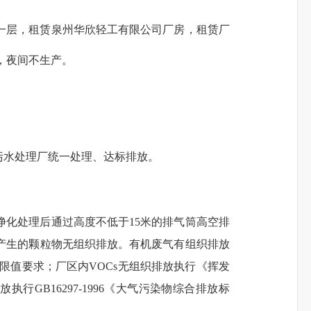
房一层，租赁泉州华欣轻工有限公司厂房，租赁厂
，夜间不生产
。
污水处理厂统一处理、达标排放。
净化处理后
通过
高度不低于15米的排气筒
高空
排
产生的颗粒物无组织排放。有机
废气有组织排放
限值要求；厂区内VOCs无组织排放执行
《
挥发
排放
执行GB16297-1996《大气污染物综合排放标