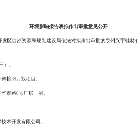
环境影响报告表拟作出审批意见公开
开发区自然资源和规划建设局
依法对拟作出审批
的
泉州兴宇鞋材
作日）。
鞋楦35万双项目
。
区华泰路8号厂房一层。
保技术开发有限公司。