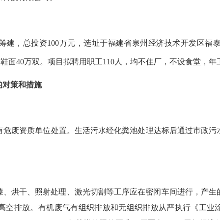
筹建，总投资100万元，选址于福建省泉州经济技术开发区福泰
、鞋面40万双。项目拟聘用职工110人，均不住厂，不设食堂，
年
的对策和措施
危废资质单位处置。生活污水经化粪池处理达标后通过市政污
漆、烘干、照射处理、激光切割等工序应在密闭车间进行，产生
高空
排放
。有机
废气有组织排放和
无组织排放
从严执行《工业涂装