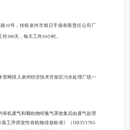
路10号，转租泉州市旭日手袋有限责任公司厂
工作
300
天，
每天
工作10小时
。
水管网排入泉州经济技术开发区污水处理厂统一
的有机废气和颗粒物
经集气罩收集后
由废气处理
工序挥发性有机物排放标准》（DB35/1783-