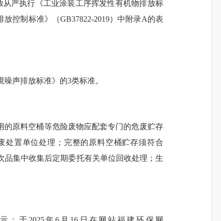
组织排放从严执行《工业涂装工序挥发性有机物排放标
控制标准》（GB37822-2019）中附录A的表
。
环境噪声排放标准》的3类标准。
用的原料空桶等危险废物应配套专门的危废贮存
废处置单位处理
；完整的
原料空桶贮存须符合
、废次品集中收集后定期委托有关单位回收处理
；生
信息公示；于2025年6月16日在网站福建环保网