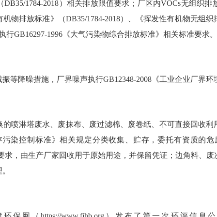
DB35/1784-2018）相关排放限值要求；厂区内VOCs无
机物排放标准》（DB35/1784-2018）、
《
挥发性有机物无组织排放
执行GB16297-1996《大气污染物综合排放标准》相关标准要求
等降噪措施，厂界噪声执行GB12348-2008《工业企业厂界
换的喷淋塔废水、废抹布、废过滤棉、废卷纸、不可直接回收利
废物贮存污染控制标准》相关规定分类收集、贮存，
委托有资质的危
制标准》要求，由生产厂家回收用于原始用途，并保留凭证；边角料
理。
网（https://www.fjhb.org）发布了第一次环评