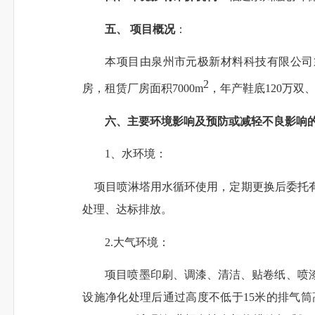
五、 项目概况
：
本
项目由泉州市元极新材料科技有限公司
2
房，租赁厂房面积7000m
，
年产鞋底120万双
六、主要环境影响及预防或减轻不良影响
1、水环境：
项目喷淋塔用水循环使用，定期更换后委托有
处理、达标排放。
2.大气环境：
项目喷墨印刷、调漆、清洁、贴卷纸、喷
设施
净化处理后
通过
高度不低于15米的排气筒