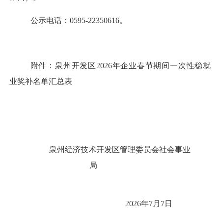
公示电话：
0595-2235
0616
。
附
件
：泉州开发区
20
26
年
企业春节期间一次性稳就
业
奖补名单汇总表
泉州经济技术开发区管理委员会
社会事业
局
20
26
年
7
月
7
日