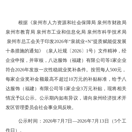
根据《
泉州市人力资源和社会保障局
泉州市财政局
泉州市教育局
泉州市工业和信息化局
泉州市科学技术局
泉州市总工会关于印发
2026年“泉就业+N”提质赋能促发展
十条措施的通知
》（
泉人社规
〔
20
26
〕
1
号）文件精神，
经
企业申报，并审核
，八达服饰（福建）有限公司
等
1家企业
符合2026年发放一次性稳就业奖补条件。
按照每人
5
00元
，
每家企业奖补金额最高不超过
10万元
的补贴标准，给予
八
达服饰（福建）有限公司
等
1家企业3万
元
补贴，
现将相关
情况
予以公示。
公示期内如有异议，请向泉州经济技术开
发区管理委员会
社会事业
局反映。
公示时间：
20
26
年
7
月
7
日
—20
26
年
7
月
13
日（
5个工
作日）。