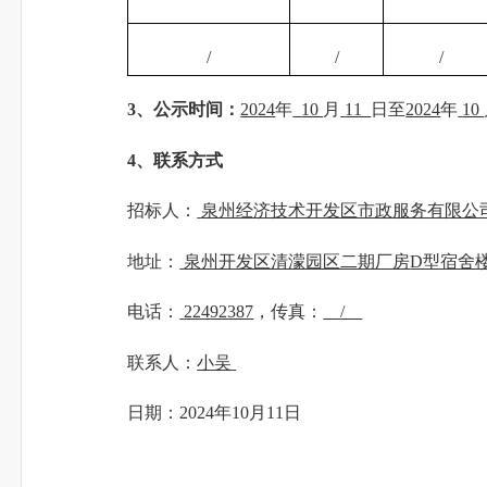
/
/
/
3
、公示时间：
20
24
年
10
月
11
日至
20
24
年
10
4
、联系方式
招标人：
泉州经济技术开发区市政服务有限公
地址：
泉州开发区清濛园区二期厂房
D型宿舍
电话：
22492387
，传真：
/
联系人：
小吴
日期：
20
24
年
10
月
11
日