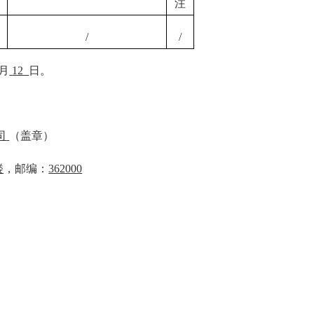
注
/
/
月
12
日。
司
（盖章）
楼
，邮编：
362000