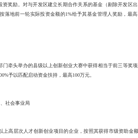
投资奖励。
对与开发区建立长期合作关系的基金（剔除开发区出
按落地前一轮实际投资金额的
1%给予其基金管理人奖励，最高
部门牵头举办的
县级以上
创新创业大赛中获
得
相当于前三等奖项
00
%
予以匹配启动资金扶持，最高
100
万元
。
局、
社会事业局
以上高层次人才
创新创业项目
的企业，按照其获得市级资助金