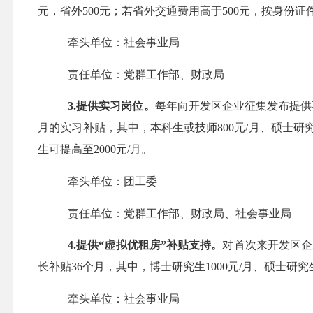
元，省外500元；若省外交通费用高于500元，按身份
牵头单位：社会事业局
责任单位：党群工作部、财政局
3.
提供
实习
岗位
。
每年
向开发区企业征集发布
提供
月的
实习补贴，其中，
本科生
或
技师
800元/月、
硕士
研
生可提高至2000元
/
月。
牵头单位：团工委
责任单位：党群工作部、财政局、社会事业局
4.提供“虚拟优租房”补贴支持。
对
首次来开发区
企
长补贴
36个月，其中，
博士
研究
生
10
00元
/
月、
硕士
研究
牵头单位：社会事业局