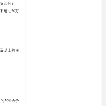
资部分），
不超过50万
及以上
的项
额
的
50%给予