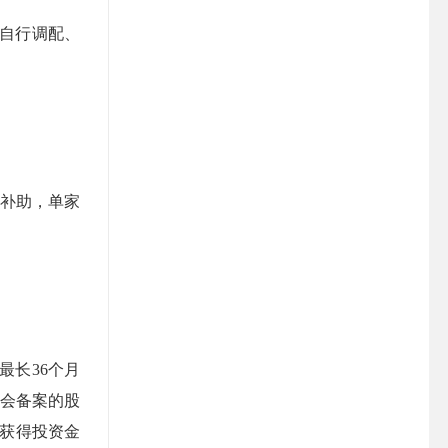
业自行调配、
予补助，单家
最长
36个月
协会备案的股
其获得投资金