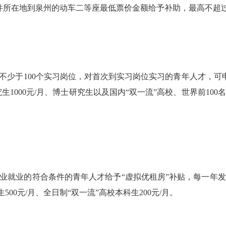
证件所在地到泉州的动车二等座最低票价金额给予补助，最高不超过2
不少于
100
个
实习
岗位
，
对首次到
实习
岗位
实习的青年人才
，可
究生
1000元/月
、
博士
研究
生
以及
国内
“双一流”高校、世界前100
业就业的
符合条件的
青年人才
给予
“虚拟优租房”补贴
，每一年发
生
5
00元/月
、
全日制
“双一流”高校本科生
2
00元/月
。