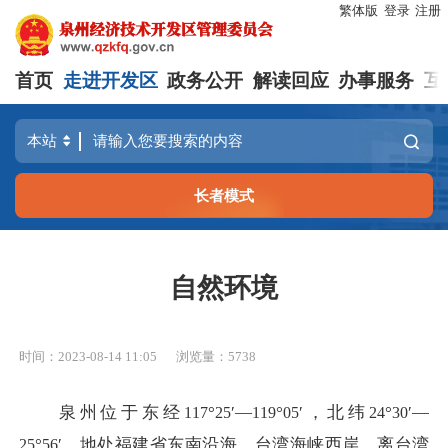
繁体版
登录
注册
首页
走进开发区
政务公开
解读回应
办事服务
互
长者模式
自然环境
时间：2023-08-14 11:05
浏览量：
5738
泉州位于东经
°
′—
°
′，北纬
°
′—
117
25
119
05
24
30
°
′，地处福建省东南沿海、台湾海峡西岸，离台湾
25
56