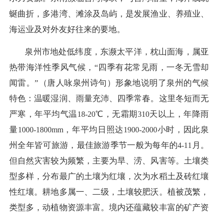
蜒曲折，多港湾、滩涂及岛屿，是发展渔业、养殖业、
海运业及对外友好往来的要地。
泉州市地处低纬度，东濒太平洋，枕山面海，属亚
热带海洋性季风气候，“四季有花常见雨，一冬无雪却
闻雷。”（唐人咏泉州诗句）形象地说明了泉州的气候
特色：温暖湿润、雨量充沛、四季常春。这里冬短而无
严寒，年平均气温
℃，无霜期
天以上，年降雨
18-20
310
量
，年平均日照达
小时，因此泉
1000-1800mm
1900-2000
州全年皆可旅游，最佳旅游季节一般为每年的
月。
4-11
但自然灾害较为频繁，主要为旱、涝、风害等。土壤类
型多样，分布最广的土壤为红壤，次为水稻土及砖红壤
性红壤。耕地多属一、二级，土壤较肥沃。植被茂繁，
类型多，动植物资源丰富。境内还蕴藏较丰富的矿产资