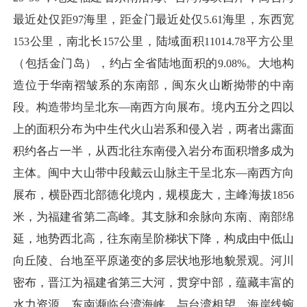
最近处仅距
海里，距金门最近处仅
海里，东西宽
97
5.61
公里，南北长
公里，陆域面积
平方公里
153
157
11014.78
（包括金门岛），约占全省陆地面积的
。大地构
9.08%
造位于华南褶皱系的东南部，闽东火山断拗带的中南
段。构造带均呈北东—南西方向展布。境内五分之四以
上的面积分布为中生代火山岩系和侵入岩，两者出露面
积约各占一半，从西北往东南侵入岩分布面积增多成为
主体。闽中大山带中段戴云山脉主干呈北东—南西方向
展布，横卧西北部德化境内，规模庞大，主峰海拔
1856
米，为福建省第二高峰。其支脉和余脉向东南、南部绵
延，地势西北高，往东南呈阶梯状下降，构成由中低山
向丘陵、台地至平原递变的多层状地形地貌景观。河川
密布，晋江为福建省第三大河，贯穿中部，蕴藏丰富的
水力资源。东南濒临台湾海峡，与台湾相望，海岸线蜿