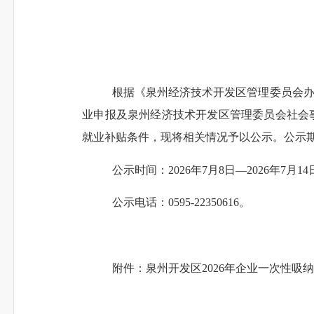
根据《
泉州经济技术开发区管理委员会
业
申报
及泉州经济技术开发区管理委员会社会
就业补贴条件，现将相关情况
予以公示。
公示
公示时间：
20
26
年
7
月
8
日
—20
26
年
7
月
14
公示电话：
0595-2235
0616
。
附
件
：
泉州开发区
202
6
年企业
一次性吸纳