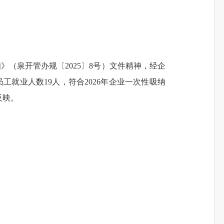
知》（泉
开管办规
〔
20
25
〕
8
号）文件精神，经
企
员工就业人数19人，符合2026年企业一次性吸纳
反映。